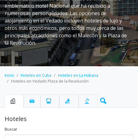
emblemático Hotel Nacional que ha recibido a
numerosas personalidades. Las opciones de
alojamiento en el Vedado incluyen hoteles de lujo y
otros más económicos, pero todos muy cerca de las
principales atracciones como el Malecón y la Plaza de
la Revolución.
Inicio
Hoteles en Cuba
Hoteles en La Habana
Hoteles en Vedado Plaza de la Revolución
Hoteles
Buscar