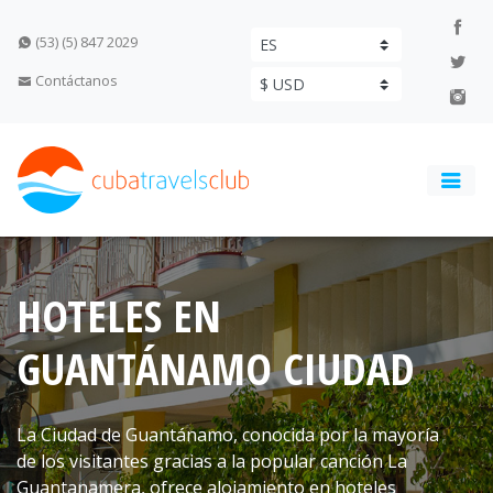
(53) (5) 847 2029
Contáctanos
HOTELES EN
GUANTÁNAMO CIUDAD
La Ciudad de Guantánamo, conocida por la mayoría
de los visitantes gracias a la popular canción La
Guantanamera, ofrece alojamiento en hoteles