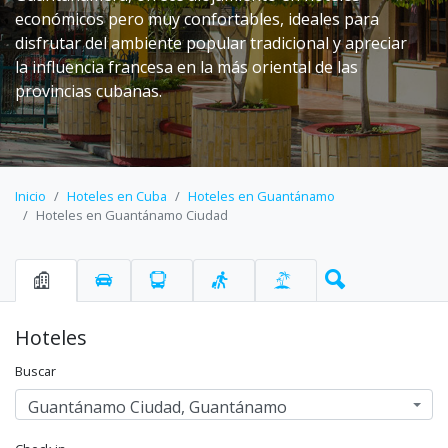
económicos pero muy confortables, ideales para
disfrutar del ambiente popular tradicional y apreciar
la influencia francesa en la más oriental de las
provincias cubanas.
Inicio
Hoteles en Cuba
Hoteles en Guantánamo
Hoteles en Guantánamo Ciudad
Hoteles
Buscar
Guantánamo Ciudad, Guantánamo