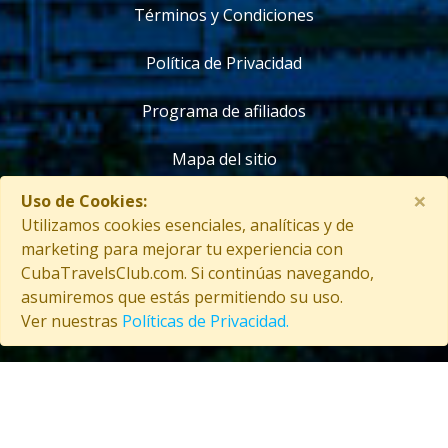
Términos y Condiciones
Política de Privacidad
Programa de afiliados
Mapa del sitio
×
Uso de Cookies:
Contáctanos
Utilizamos cookies esenciales, analíticas y de
marketing para mejorar tu experiencia con
CubaTravelsClub.com. Si continúas navegando,
asumiremos que estás permitiendo su uso.
Copyright © 2026 CubaTravelsClub. Todos los derechos reservados
Ver nuestras
Políticas de Privacidad.
Entrar como afiliado