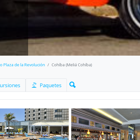
 Plaza de la Revolución
Cohíba (Meliá Cohíba)
ursiones
Paquetes