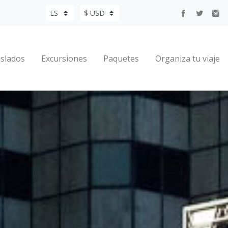
slados
Excursiones
Paquetes
Organiza tu viaje