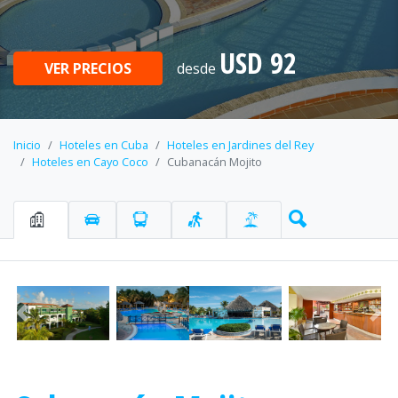
USD 92
VER PRECIOS
desde
Inicio
Hoteles en Cuba
Hoteles en Jardines del Rey
Hoteles en Cayo Coco
Cubanacán Mojito
Anterior
Sig