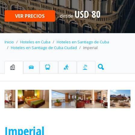
USD 80
VER PRECIOS
desde
Inicio
Hoteles en Cuba
Hoteles en Santiago de Cuba
Hoteles en Santiago de Cuba Ciudad
Imperial
Anterior
Sig
Imperial