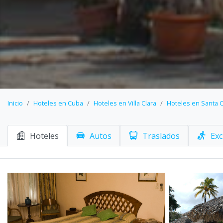
Inicio
Hoteles en Cuba
Hoteles en Villa Clara
Hoteles en Santa C
Hoteles
Autos
Traslados
Exc