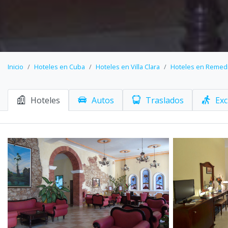
Inicio
Hoteles en Cuba
Hoteles en Villa Clara
Hoteles en Remed
Hoteles
Autos
Traslados
Exc