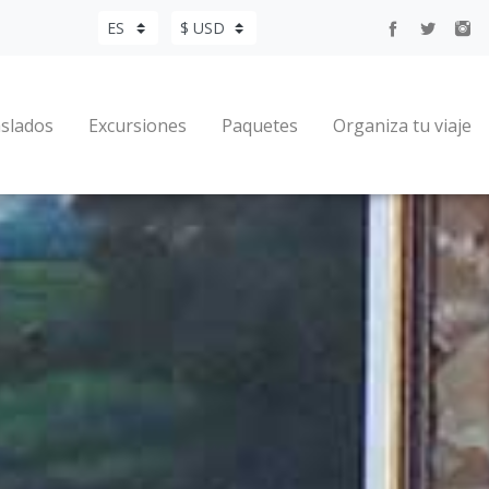
slados
Excursiones
Paquetes
Organiza tu viaje