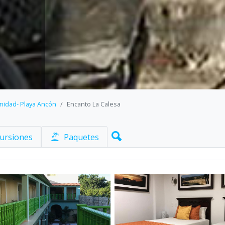
inidad- Playa Ancón
Encanto La Calesa
ursiones
Paquetes