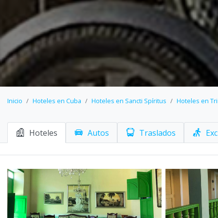
Inicio
Hoteles en Cuba
Hoteles en Sancti Spíritus
Hoteles en Tr
Hoteles
Autos
Traslados
Exc