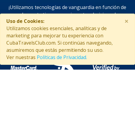
¡Utilizamos tecnologías de vanguardia en función de
ahorrarte tiempo y mejorar tus decisiones!
×
Uso de Cookies:
Utilizamos cookies esenciales, analíticas y de
marketing para mejorar tu experiencia con
CubaTravelsClub.com. Si continúas navegando,
SEGURIDAD GARANTIZADA
asumiremos que estás permitiendo su uso.
Ver nuestras
Políticas de Privacidad.
ASISTENCIA EN CUBA