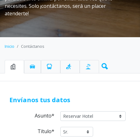
necesites. Solo ¡contáctanos, será un placer
atenderte!
Inicio
Contáctanos
Envíanos tus datos
Asunto*
Título*